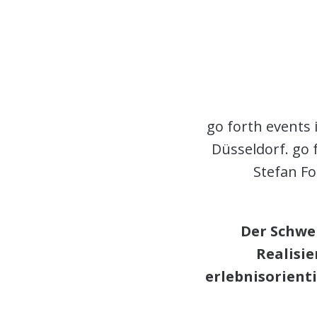
go forth events 
Düsseldorf. go
Stefan Fo
Der Schwe
Realisi
erlebnisorient