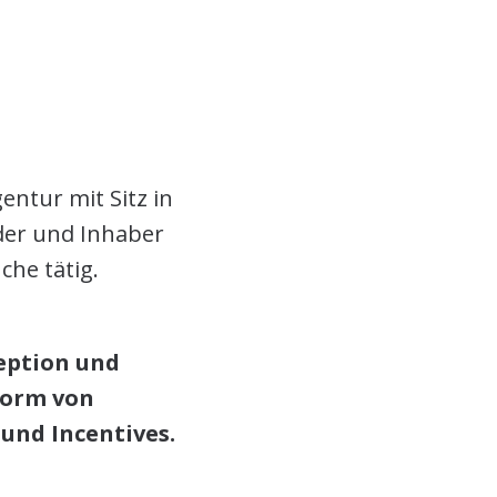
Home
Über uns
Projekte
Kontakt
entur mit Sitz in
der und Inhaber
che tätig.
eption und
Form von
und Incentives.